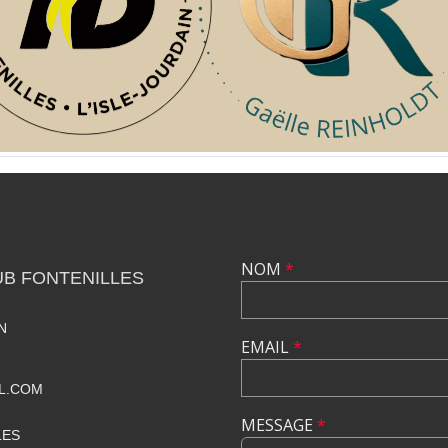
NOM
*
B FONTENILLES
N
EMAIL
*
IL.COM
MESSAGE
*
LES