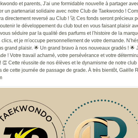
kwondo et parents, J'ai une formidable nouvelle à partager av
r un partenariat solidaire avec notre Club de Taekwondo ! Co
 directement reversé au Club ! 🚀 Ces fonds seront précieux p
outenir le développement du club tout en vous faisant plaisir a
vous séduire par la qualité des parfums et l'histoire de la ma
clics, et je m'occupe personnellement de votre demande. N'hés
lus grand plaisir. 🌟 Un grand bravo à nos nouveaux gradés ! 🌟 
de ! Votre travail acharné, votre persévérance et votre détermin
! 👏 Cette réussite de nos élèves et le dynamisme de notre club
ors de cette journée de passage de grade. À très bientôt, Gaëll
m