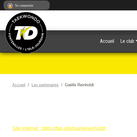
Panneau de gestion des cookies
Se connecter
Accueil
Le club
Accueil
Les partenaires
Gaëlle Reinholdt
Site internet : https://bio.site/gaellereinholdt