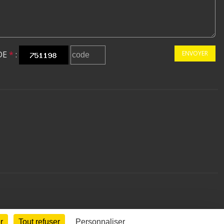
DE
*
:
ENVOYER
r
Tout refuser
Personnaliser