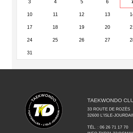
3
4
5
6
10
11
12
13
1
17
18
19
20
2
24
25
26
27
2
31
TAEKWONDO CLU
33 ROUTE DE ROZÈS
32600
L'ISLE-JOURDAI
TÉL. :
06 26 71 17 70