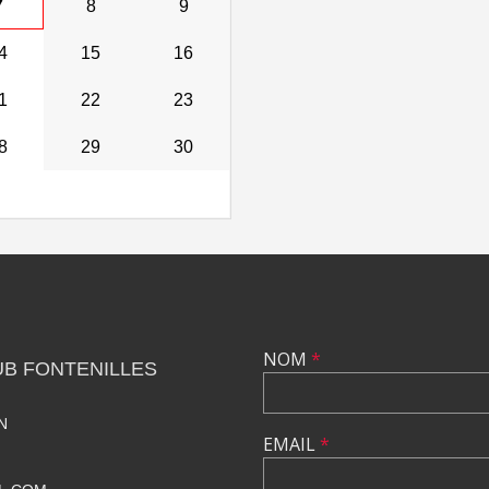
7
8
9
4
15
16
1
22
23
8
29
30
NOM
*
B FONTENILLES
N
EMAIL
*