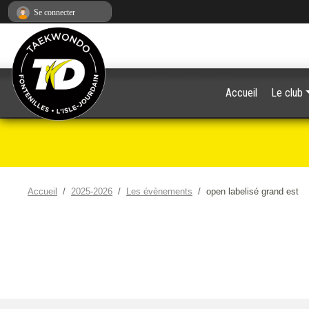
Panneau de gestion des cookies
Se connecter
Accueil
Le club
Accueil
2025-2026
Les évènements
open labelisé grand est