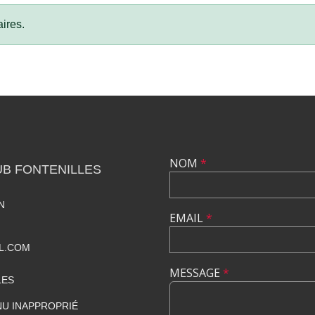
ires.
NOM
*
B FONTENILLES
N
EMAIL
*
IL.COM
MESSAGE
*
LES
U INAPPROPRIÉ